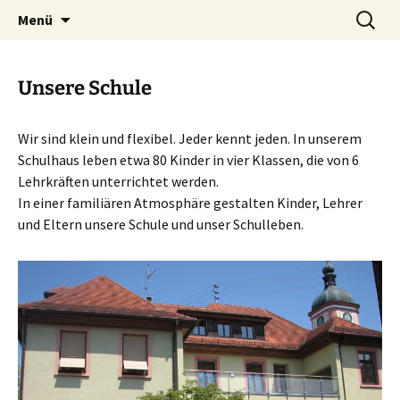
Zum
Suchen
Grundschule Neuershausen
Menü
Inhalt
nach:
springen
Unsere Schule
Wir sind klein und flexibel. Jeder kennt jeden. In unserem
Schulhaus leben etwa
8
0 Kinder in vier Klassen, die von 6
Lehrkräften unterrichtet werden.
In einer familiären Atmosphäre gestalten Kinder, Lehrer
und Eltern unsere Schule und unser Schulleben.